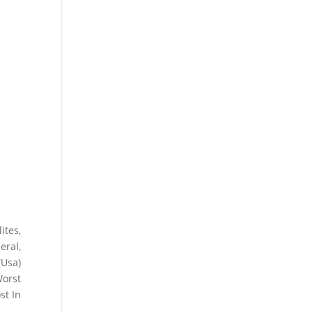
ites,
eral,
(Usa)
Worst
st In