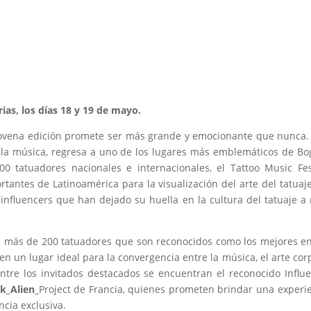
rias, los días 18 y 19 de mayo.
 novena edición promete ser más grande y emocionante que nunca.
y la música, regresa a uno de los lugares más emblemáticos de Bo
0 tatuadores nacionales e internacionales, el Tattoo Music Fe
antes de Latinoamérica para la visualización del arte del tatuaje
nfluencers que han dejado su huella en la cultura del tatuaje a 
 a más de 200 tatuadores que son reconocidos como los mejores e
 en un lugar ideal para la convergencia entre la música, el arte cor
ntre los invitados destacados se encuentran el reconocido Influ
k_Alien_
Project de Francia, quienes prometen brindar una experi
ncia exclusiva.