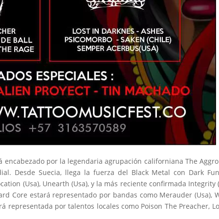
stá encabezado por la legendaria agrupación californiana The Aggrol
ial. Desde Suecia, llega la fuerza del Black Metal con Dark Fun
cation (Usa), Unearth (Usa), y la más reciente confirmada Integrity 
Hard Core estará representado por bandas como Merauder (Usa), 
ará representada por talentos locales como Poison The Preacher, Lo