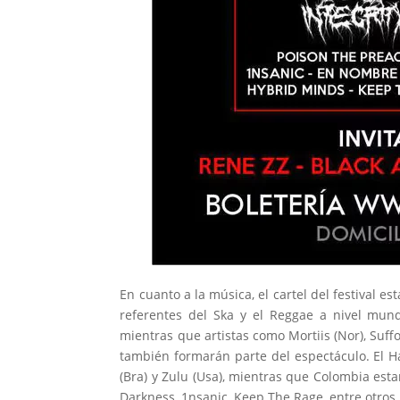
En cuanto a la música, el cartel del festival e
referentes del Ska y el Reggae a nivel mund
mientras que artistas como Mortiis (Nor), Suffo
también formarán parte del espectáculo. El 
(Bra) y Zulu (Usa), mientras que Colombia est
Darkness, 1nsanic, Keep The Rage, entre otros.