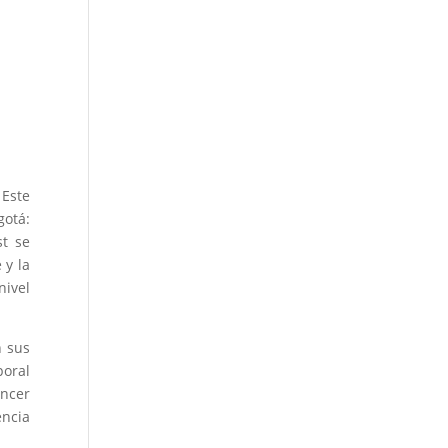
 Este
gotá:
st se
 y la
nivel
n sus
poral
encer
encia