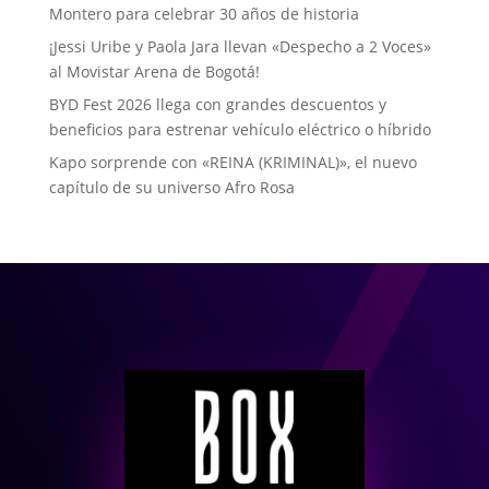
Montero para celebrar 30 años de historia
¡Jessi Uribe y Paola Jara llevan «Despecho a 2 Voces»
al Movistar Arena de Bogotá!
BYD Fest 2026 llega con grandes descuentos y
beneficios para estrenar vehículo eléctrico o híbrido
Kapo sorprende con «REINA (KRIMINAL)», el nuevo
capítulo de su universo Afro Rosa