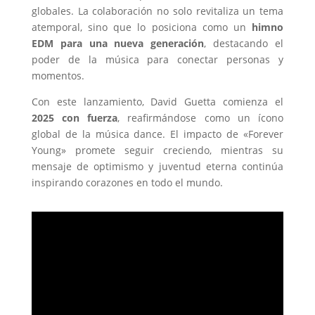
globales. La colaboración no solo revitaliza un tema
atemporal, sino que lo posiciona como un
himno
EDM para una nueva generación
, destacando el
poder de la música para conectar personas y
momentos.
Con este lanzamiento, David Guetta comienza el
2025 con fuerza
, reafirmándose como un ícono
global de la música dance. El impacto de «Forever
Young» promete seguir creciendo, mientras su
mensaje de optimismo y juventud eterna continúa
inspirando corazones en todo el mundo.