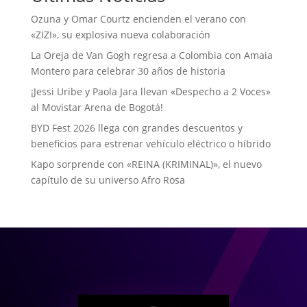
Ozuna y Omar Courtz encienden el verano con
«ZIZI», su explosiva nueva colaboración
La Oreja de Van Gogh regresa a Colombia con Amaia
Montero para celebrar 30 años de historia
¡Jessi Uribe y Paola Jara llevan «Despecho a 2 Voces»
al Movistar Arena de Bogotá!
BYD Fest 2026 llega con grandes descuentos y
beneficios para estrenar vehículo eléctrico o híbrido
Kapo sorprende con «REINA (KRIMINAL)», el nuevo
capítulo de su universo Afro Rosa