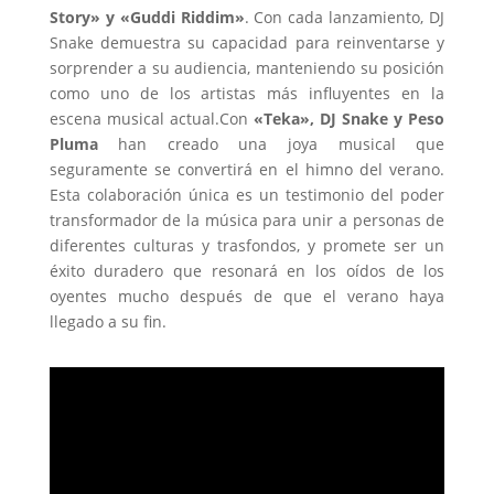
Story» y «Guddi Riddim»
. Con cada lanzamiento, DJ
Snake demuestra su capacidad para reinventarse y
sorprender a su audiencia, manteniendo su posición
como uno de los artistas más influyentes en la
escena musical actual.Con
«Teka», DJ Snake y Peso
Pluma
han creado una joya musical que
seguramente se convertirá en el himno del verano.
Esta colaboración única es un testimonio del poder
transformador de la música para unir a personas de
diferentes culturas y trasfondos, y promete ser un
éxito duradero que resonará en los oídos de los
oyentes mucho después de que el verano haya
llegado a su fin.