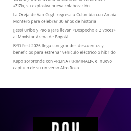
«ZIZI», su explosiva nueva colaboración
La Oreja de Van Gogh regresa a Colombia con Amaia
Montero para celebrar 30 años de historia
¡Jessi Uribe y Paola Jara llevan «Despecho a 2 Voces»
al Movistar Arena de Bogotá!
BYD Fest 2026 llega con grandes descuentos y
beneficios para estrenar vehículo eléctrico o híbrido
Kapo sorprende con «REINA (KRIMINAL)», el nuevo
capítulo de su universo Afro Rosa