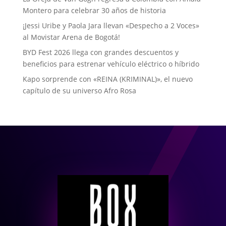
Montero para celebrar 30 años de historia
¡Jessi Uribe y Paola Jara llevan «Despecho a 2 Voces»
al Movistar Arena de Bogotá!
BYD Fest 2026 llega con grandes descuentos y
beneficios para estrenar vehículo eléctrico o híbrido
Kapo sorprende con «REINA (KRIMINAL)», el nuevo
capítulo de su universo Afro Rosa