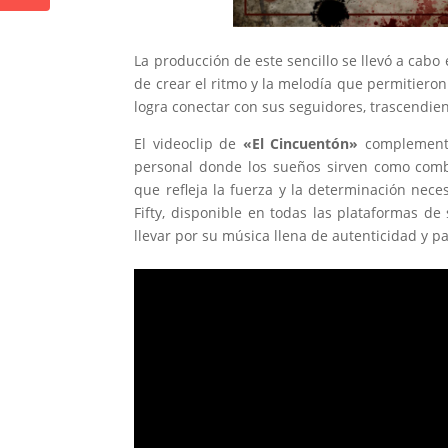
La producción de este sencillo se llevó a cabo
de crear el ritmo y la melodía que permitieron 
logra conectar con sus seguidores, trascendie
El videoclip de
«El Cincuentón»
complementa 
personal donde los sueños sirven como combu
que refleja la fuerza y ​​la determinación ne
Fifty, disponible en todas las plataformas de
llevar por su música llena de autenticidad y p