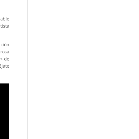
sable
tista
ación
erosa
n» de
éjate