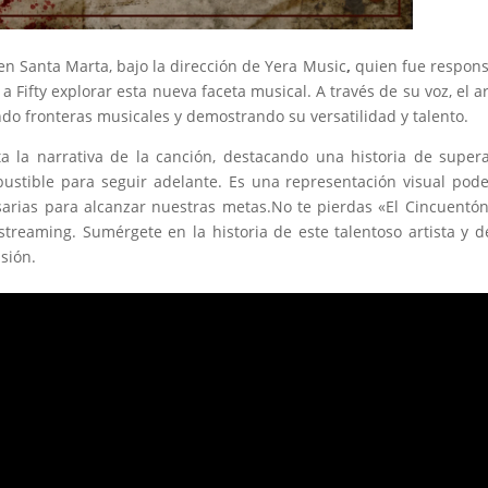
 en Santa Marta, bajo la dirección de Yera Music
,
quien fue respon
a Fifty explorar esta nueva faceta musical. A través de su voz, el ar
ndo fronteras musicales y demostrando su versatilidad y talento.
la narrativa de la canción, destacando una historia de super
stible para seguir adelante. Es una representación visual pod
cesarias para alcanzar nuestras metas.No te pierdas «El Cincuentó
 streaming. Sumérgete en la historia de este talentoso artista y d
asión.