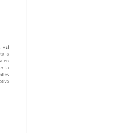
,
«El
ita a
pa en
er la
alles
otivo