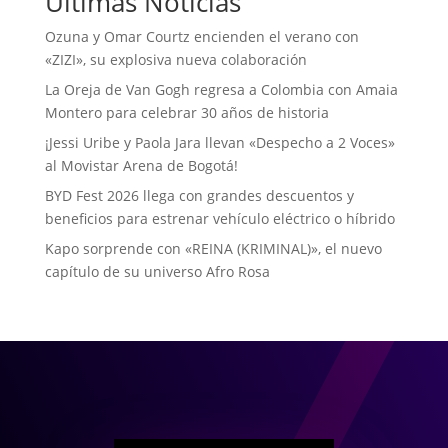
Últimas Noticias
Ozuna y Omar Courtz encienden el verano con
«ZIZI», su explosiva nueva colaboración
La Oreja de Van Gogh regresa a Colombia con Amaia
Montero para celebrar 30 años de historia
¡Jessi Uribe y Paola Jara llevan «Despecho a 2 Voces»
al Movistar Arena de Bogotá!
BYD Fest 2026 llega con grandes descuentos y
beneficios para estrenar vehículo eléctrico o híbrido
Kapo sorprende con «REINA (KRIMINAL)», el nuevo
capítulo de su universo Afro Rosa