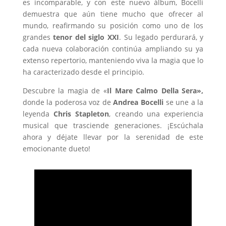
es incomparable, y con este nuevo álbum, Bocelli
demuestra que aún tiene mucho que ofrecer al
mundo, reafirmando su posición como uno de los
grandes
tenor del siglo XXI
. Su legado perdurará, y
cada nueva colaboración continúa ampliando su ya
extenso repertorio, manteniendo viva la magia que lo
ha caracterizado desde el principio.
Descubre la magia de «
Il Mare Calmo Della Sera»,
donde la poderosa voz de
Andrea Bocelli
se une a la
leyenda
Chris Stapleton
, creando una experiencia
musical que trasciende generaciones. ¡Escúchala
ahora y déjate llevar por la serenidad de este
emocionante dueto!