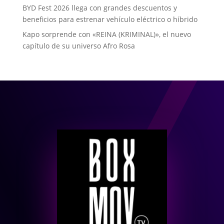
BYD Fest 2026 llega con grandes descuentos y
beneficios para estrenar vehículo eléctrico o híbrido
Kapo sorprende con «REINA (KRIMINAL)», el nuevo
capítulo de su universo Afro Rosa