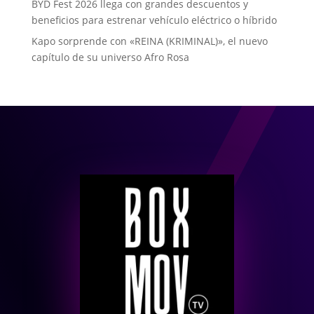
BYD Fest 2026 llega con grandes descuentos y
beneficios para estrenar vehículo eléctrico o híbrido
Kapo sorprende con «REINA (KRIMINAL)», el nuevo
capítulo de su universo Afro Rosa