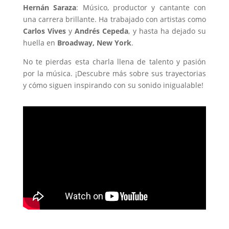
Hernán Saraza
: Músico, productor y cantante con
una carrera brillante. Ha trabajado con artistas como
Carlos Vives
y
Andrés Cepeda
, y hasta ha dejado su
huella en
Broadway, New York
.
No te pierdas esta charla llena de talento y pasión
por la música. ¡Descubre más sobre sus trayectorias
y cómo siguen inspirando con su sonido inigualable!