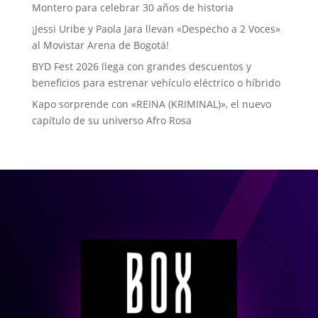
Montero para celebrar 30 años de historia
¡Jessi Uribe y Paola Jara llevan «Despecho a 2 Voces»
al Movistar Arena de Bogotá!
BYD Fest 2026 llega con grandes descuentos y
beneficios para estrenar vehículo eléctrico o híbrido
Kapo sorprende con «REINA (KRIMINAL)», el nuevo
capítulo de su universo Afro Rosa