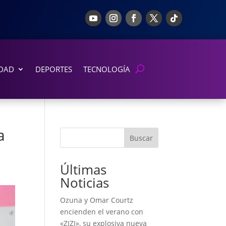
DAD
DEPORTES
TECNOLOGÍA
a
Buscar
Últimas
Noticias
Ozuna y Omar Courtz
encienden el verano con
«ZIZI», su explosiva nueva