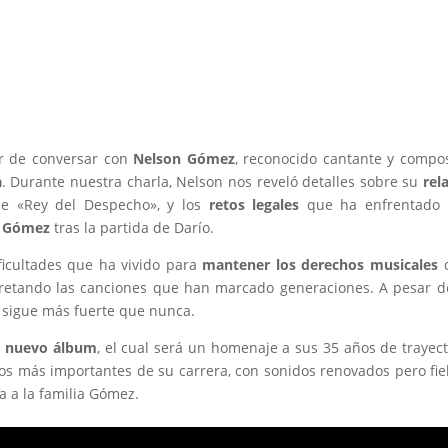
or de conversar con
Nelson Gómez
, reconocido cantante y compos
a
. Durante nuestra charla, Nelson nos reveló detalles sobre su
rel
ble «Rey del Despecho», y los
retos legales
que ha enfrentado 
a Gómez
tras la partida de Darío.
ficultades que ha vivido para
mantener los derechos musicales
d
pretando las canciones que han marcado generaciones. A pesar d
r sigue más fuerte que nunca.
u
nuevo álbum
, el cual será un homenaje a sus 35 años de trayect
os más importantes de su carrera, con sonidos renovados pero fie
a a la familia Gómez.