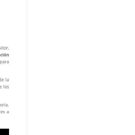
itor,
ación
para
e la
e los
oria.
les a