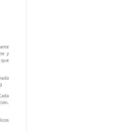
dante
nte y
d que
rmada
)
 Cada
ción.
licos