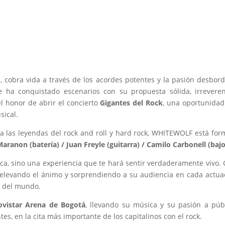
, cobra vida a través de los acordes potentes y la pasión desbor
 ha conquistado escenarios con su propuesta sólida, irrevere
 honor de abrir el concierto
Gigantes del Rock
, una oportunida
sical.
las leyendas del rock and roll y hard rock, WHITEWOLF está fo
Maranon (batería) / Juan Freyle (guitarra) / Camilo Carbonell (bajo
ca, sino una experiencia que te hará sentir verdaderamente vivo.
 elevando el ánimo y sorprendiendo a su audiencia en cada actua
s del mundo.
vistar Arena de Bogotá
, llevando su música y su pasión a púb
es, en la cita más importante de los capitalinos con el rock.