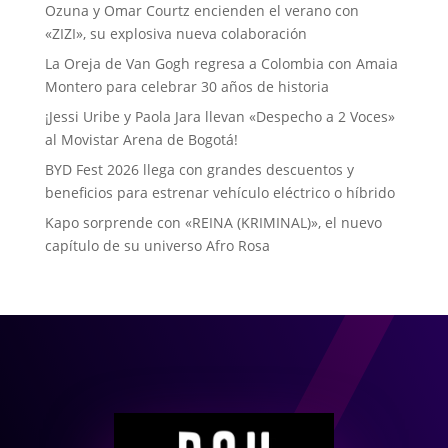
Ozuna y Omar Courtz encienden el verano con
«ZIZI», su explosiva nueva colaboración
La Oreja de Van Gogh regresa a Colombia con Amaia
Montero para celebrar 30 años de historia
¡Jessi Uribe y Paola Jara llevan «Despecho a 2 Voces»
al Movistar Arena de Bogotá!
BYD Fest 2026 llega con grandes descuentos y
beneficios para estrenar vehículo eléctrico o híbrido
Kapo sorprende con «REINA (KRIMINAL)», el nuevo
capítulo de su universo Afro Rosa