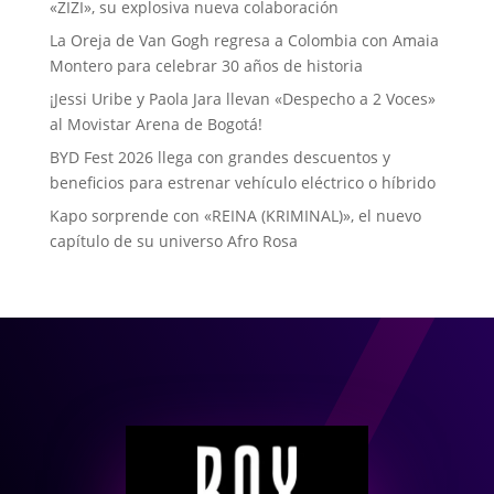
«ZIZI», su explosiva nueva colaboración
La Oreja de Van Gogh regresa a Colombia con Amaia
Montero para celebrar 30 años de historia
¡Jessi Uribe y Paola Jara llevan «Despecho a 2 Voces»
al Movistar Arena de Bogotá!
BYD Fest 2026 llega con grandes descuentos y
beneficios para estrenar vehículo eléctrico o híbrido
Kapo sorprende con «REINA (KRIMINAL)», el nuevo
capítulo de su universo Afro Rosa