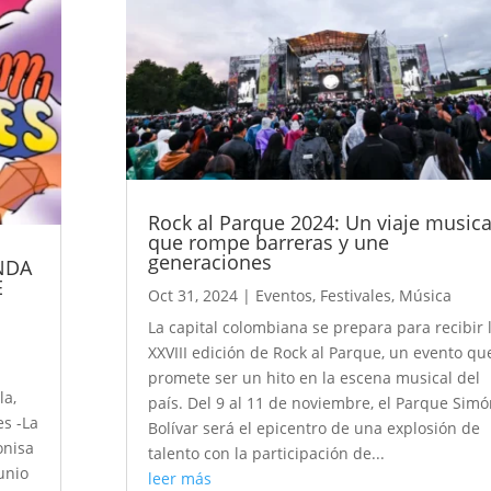
Rock al Parque 2024: Un viaje musica
que rompe barreras y une
generaciones
NDA
E
Oct 31, 2024
|
Eventos
,
Festivales
,
Música
La capital colombiana se prepara para recibir 
XXVIII edición de Rock al Parque, un evento qu
promete ser un hito en la escena musical del
la,
país. Del 9 al 11 de noviembre, el Parque Sim
es -La
Bolívar será el epicentro de una explosión de
onisa
talento con la participación de...
junio
leer más