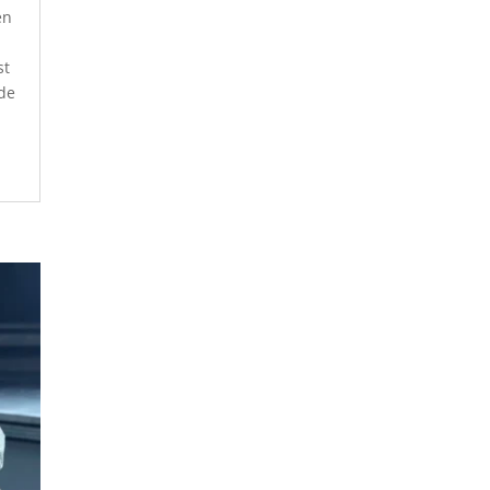
en
st
 de