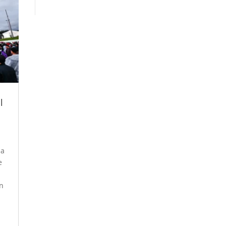
l
la
e
ón