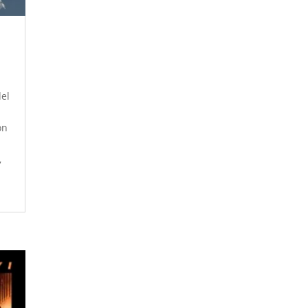
del
on
,