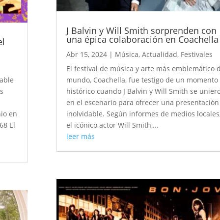
J Balvin y Will Smith sorprenden con
una épica colaboración en Coachella
el
Abr 15, 2024
|
Música
,
Actualidad
,
Festivales
El festival de música y arte más emblemático 
dable
mundo, Coachella, fue testigo de un momento
es
histórico cuando J Balvin y Will Smith se unier
en el escenario para ofrecer una presentación
nio en
inolvidable. Según informes de medios locales
68 El
el icónico actor Will Smith,...
leer más