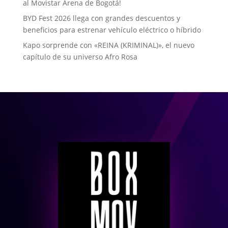
al Movistar Arena de Bogotá!
BYD Fest 2026 llega con grandes descuentos y
beneficios para estrenar vehículo eléctrico o híbrido
Kapo sorprende con «REINA (KRIMINAL)», el nuevo
capítulo de su universo Afro Rosa