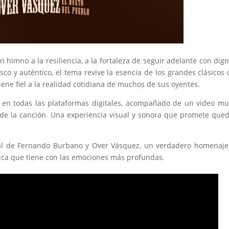
n himno a la resiliencia, a la fortaleza de seguir adelante con dig
sco y auténtico, el tema revive la esencia de los grandes clásicos 
ne fiel a la realidad cotidiana de muchos de sus oyentes.
e en todas las plataformas digitales, acompañado de un video mu
 de la canción. Una experiencia visual y sonora que promete que
al de Fernando Burbano y Over Vásquez, un verdadero homenaje
ica que tiene con las emociones más profundas.