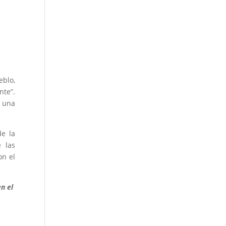
eblo,
nte”.
n una
e la
 las
on el
n el