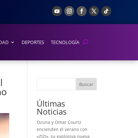
DAD
DEPORTES
TECNOLOGÍA
l
Buscar
no
Últimas
Noticias
Ozuna y Omar Courtz
encienden el verano con
«ZIZI», su explosiva nueva