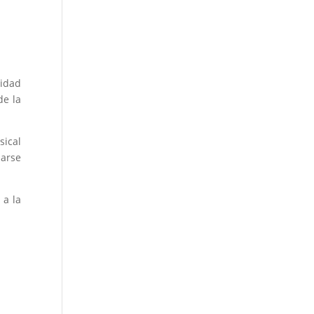
nidad
de la
sical
darse
 a la