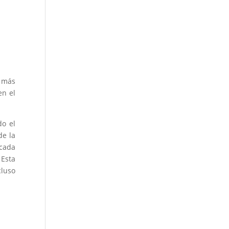
u más
en el
do el
de la
 cada
 Esta
cluso