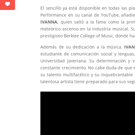
El sencillo ya está disponible en todas las p
Performance en su canal de YouTube, añadie
IVANNA,
quien saltó a la fama como la pr
meteórico ascenso en la industria musical. S
prestigioso Berklee College of Music, donde h
Además de su dedicación a la música,
IVAN
estudiante de comunicación social y lenguas,
Universidad Javeriana. Su determinación y v
constante crecimiento. No cabe duda de que es
su talento multifacético y su inquebrantable
talentosa artista tiene preparado para sus seg