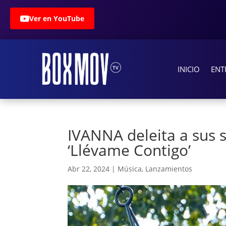
Ver en YouTube
INICIO
ENT
IVANNA deleita a sus 
‘Llévame Contigo’
Abr 22, 2024
|
Música
,
Lanzamientos