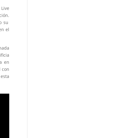
 Live
ción.
o su
en el
onada
ficia
ra en
l con
 esta