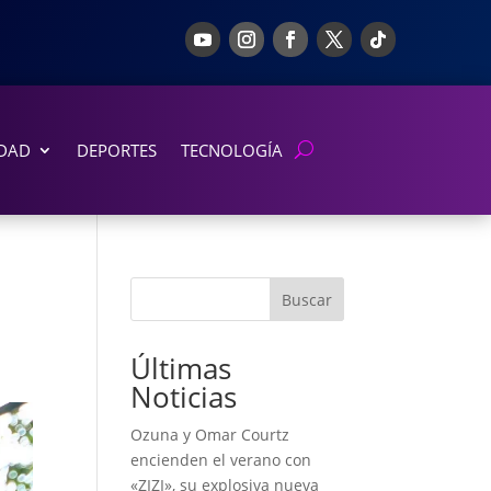
DAD
DEPORTES
TECNOLOGÍA
Buscar
Últimas
Noticias
Ozuna y Omar Courtz
encienden el verano con
«ZIZI», su explosiva nueva