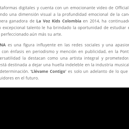
lataformas digitales y cuenta con un emocionante video de Official
ndo una dimensión visual a la profundidad emocional de la can
imera ganadora de
La Voz Kids Colombia
en 2014, ha continuad
u excepcional talento le ha brindado la oportunidad de estudiar 
a perfeccionado aún más su arte.
NA
es una figura influyente en las redes sociales y una apasi
 con énfasis en periodismo y mención en publicidad, en la Ponti
ersatilidad la destacan como una artista integral y prometedo
tá destinada a dejar una huella indeleble en la industria musica
 determinación.
‘Llévame Contigo’
es solo un adelanto de lo que
uidores en el futuro.