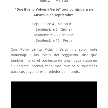
Julio 21 – Malasia
“Qué Bueno Volver a Verte” tour continuará en
Australia en septiembre:
Septiembre 4 – Melbourne
Septiembre 6 – Sídney
Septiembre 7 – Brisbane
Septiembre 10 – Perth
Con ‘Polvo de tu Vida’, J Balvin no solo rinde
homenaje a las raíces del reggaetón, sino que
también marca el comienzo de una nueva etapa en
su carrera, prometiendo más música y sorpresas
para sus seguidores alrededor del mundo.