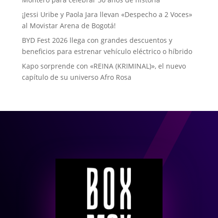
¡Jessi Uribe y Paola Jara llevan «Despecho a 2 Voces»
al Movistar Arena de Bogotá!
BYD Fest 2026 llega con grandes descuentos y
beneficios para estrenar vehículo eléctrico o híbrido
Kapo sorprende con «REINA (KRIMINAL)», el nuevo
capítulo de su universo Afro Rosa