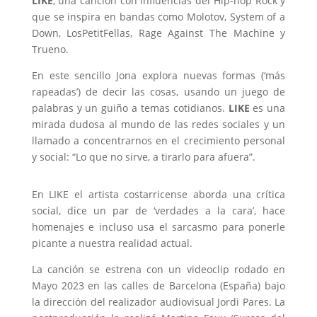
LIKE
, una canción con influencias del Hip-hop Rock y
que se inspira en bandas como Molotov, System of a
Down, LosPetitFellas, Rage Against The Machine y
Trueno.
En este sencillo Jona explora nuevas formas (‘más
rapeadas’) de decir las cosas, usando un juego de
palabras y un guiño a temas cotidianos.
LIKE
es una
mirada dudosa al mundo de las redes sociales y un
llamado a concentrarnos en el crecimiento personal
y social: “Lo que no sirve, a tirarlo para afuera”.
En LIKE el artista costarricense aborda una crítica
social, dice un par de ‘verdades a la cara’, hace
homenajes e incluso usa el sarcasmo para ponerle
picante a nuestra realidad actual.
La canción se estrena con un videoclip rodado en
Mayo 2023 en las calles de Barcelona (España) bajo
la dirección del realizador audiovisual Jordi Pares. La