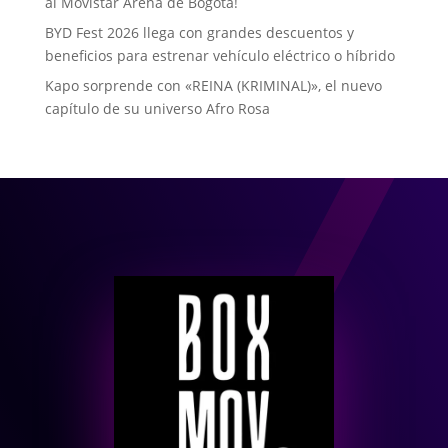
al Movistar Arena de Bogotá!
BYD Fest 2026 llega con grandes descuentos y
beneficios para estrenar vehículo eléctrico o híbrido
Kapo sorprende con «REINA (KRIMINAL)», el nuevo
capítulo de su universo Afro Rosa