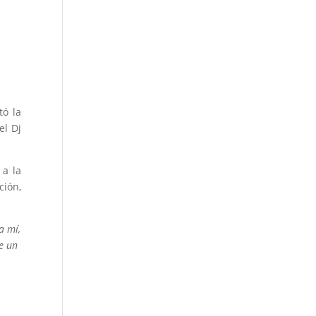
tó la
el Dj
 a la
ción,
a mí,
e un