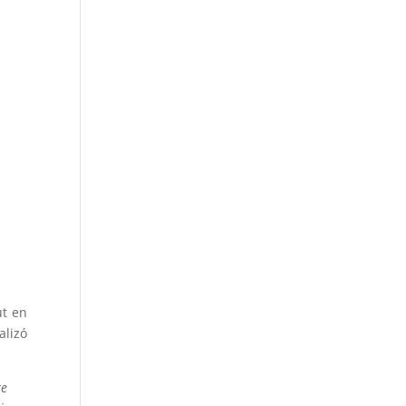
ut en
alizó
te