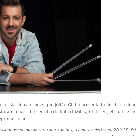
la lista de canciones que Julián Gil ha presentado desde su deb
aca el cover del sencillo de Robert Miles, ‘Children’, el cual se vir
eproducciones.
visual donde puedo controlar sonidos, visuales y efectos en 2D Y 3D. Es