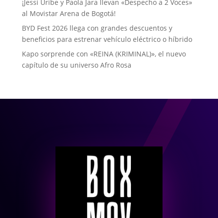
¡Jessi Uribe y Paola Jara llevan «Despecho a 2 Voces»
al Movistar Arena de Bogotá!
BYD Fest 2026 llega con grandes descuentos y
beneficios para estrenar vehículo eléctrico o híbrido
Kapo sorprende con «REINA (KRIMINAL)», el nuevo
capítulo de su universo Afro Rosa