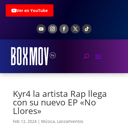
Ver en YouTube
Kyr4 la artista Rap llega
con su nuevo EP «No
Llores»
Feb 12, 2024
|
Música
,
Lanzamientos