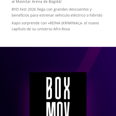
al Movistar Arena de Bogotá!
BYD Fest 2026 llega con grandes descuentos y
beneficios para estrenar vehículo eléctrico o híbrido
Kapo sorprende con «REINA (KRIMINAL)», el nuevo
capítulo de su universo Afro Rosa