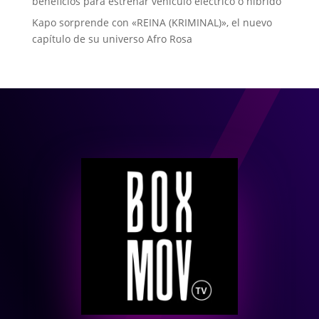
beneficios para estrenar vehículo eléctrico o híbrido
Kapo sorprende con «REINA (KRIMINAL)», el nuevo
capítulo de su universo Afro Rosa