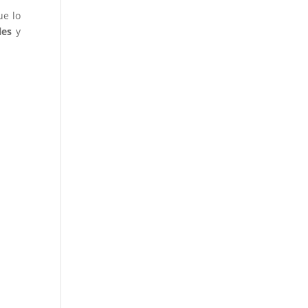
ue lo
les
y