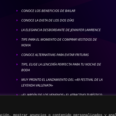
CONOCE LOS BENEFICIOS DE BAILAR
E
CONOCE LA DIETA DE LOS DOS DÍAS
E
LA ELEGANCIA DESBORDANTE DE JENNIFER LAWRENCE
E
TIPS PARA EL MOMENTO DE COMPRAR VESTIDOS DE
E
NOVIA
CONOCE ALTERNATIVAS PARA EVITAR FRITURAS
E
TIPS, ELIGE LA LENCERÍA PERFECTA PARA TU NOCHE DE
E
BODA
MUY PRONTO EL LANZAMIENTO DEL «49 FESTIVAL DE LA
E
LEYENDA VALLENATA»
»EL JARDÍN DE LOS VENENOS» EL ATRACTIVO TURÍSTICO
E
MÁS LETAL
ación, mostrar anuncios o contenido personalizados y ana