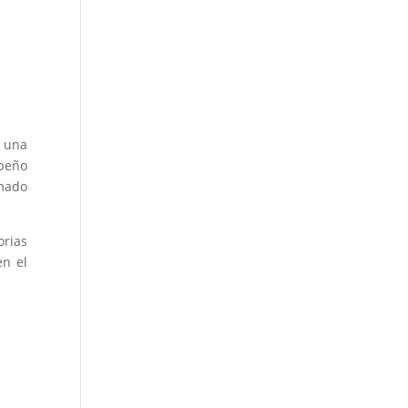
, una
ibeño
amado
orias
en el