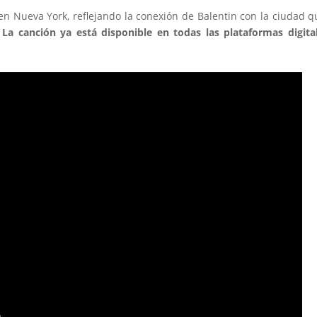
en Nueva York, reflejando la conexión de Balentin con la ciudad q
.
La canción ya está disponible en todas las plataformas digita