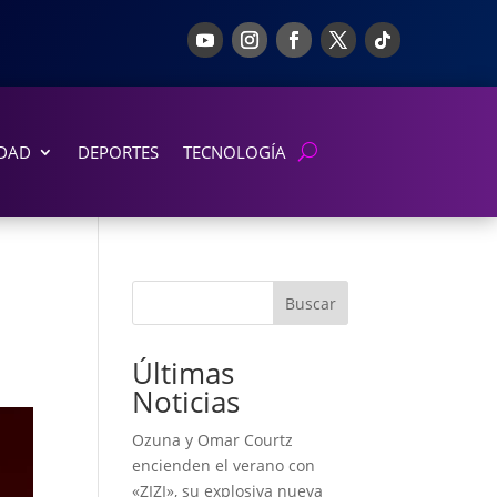
DAD
DEPORTES
TECNOLOGÍA
Buscar
Últimas
Noticias
Ozuna y Omar Courtz
encienden el verano con
«ZIZI», su explosiva nueva