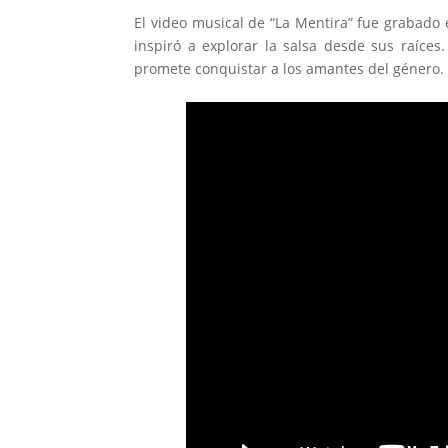
El video musical de “La Mentira” fue grabado 
inspiró a explorar la salsa desde sus raíces
promete conquistar a los amantes del género.