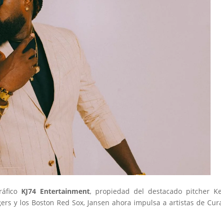
ráfico
KJ74 Entertainment
, propiedad del destacado pitcher K
ers y los Boston Red Sox, Jansen ahora impulsa a artistas de Cur