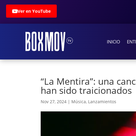
Ver en YouTube
INICIO
ENT
“La Mentira”: una can
han sido traicionados
Nov 27, 2024
|
Música
,
Lanzamientos