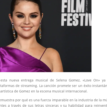
r esta nueva entrega musical de Selena Gomez, «Love On» ya 
lataformas de streaming. La canción promete ser un éxito instantá
 artística de Gomez en la escena musical internacional.
uestra por qué es una fuerza imparable en la industria de la m
tes a través de sus letras sinceras y su habilidad para reinven