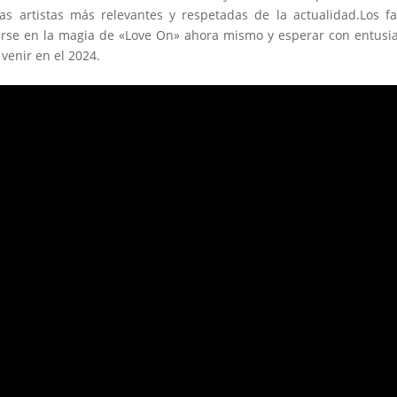
s artistas más relevantes y respetadas de la actualidad.Los f
rse en la magia de «Love On» ahora mismo y esperar con entus
venir en el 2024.