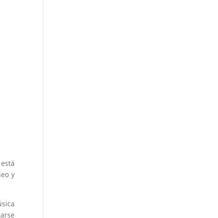
está
neo y
úsica
tarse