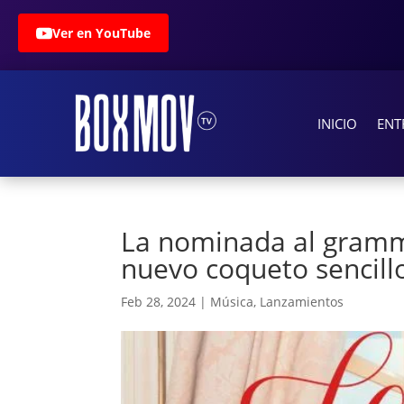
Ver en YouTube
INICIO
ENT
La nominada al gramm
nuevo coqueto sencillo
Feb 28, 2024
|
Música
,
Lanzamientos