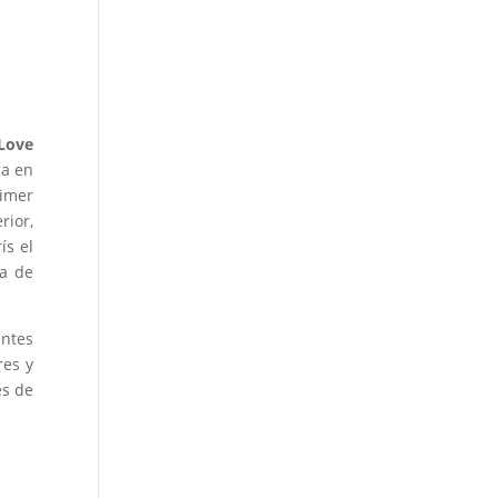
Love
ca en
rimer
rior,
ís el
ia de
entes
res y
es de