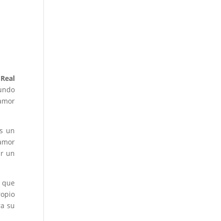
 Real
fundo
amor
Es un
 amor
ir un
n que
ropio
ra su