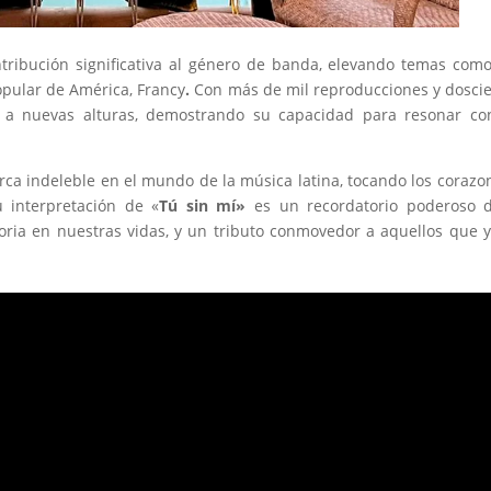
tribución significativa al género de banda, elevando temas como
opular de América, Francy
.
Con más de mil reproducciones y dosci
ro a nuevas alturas, demostrando su capacidad para resonar c
ca indeleble en el mundo de la música latina, tocando los corazo
 interpretación de «
Tú sin mí»
es un recordatorio poderoso d
oria en nuestras vidas, y un tributo conmovedor a aquellos que 