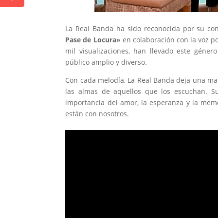
La Real Banda ha sido reconocida por su con
Pase de Locura»
en colaboración con la voz p
mil visualizaciones, han llevado este géne
público amplio y diverso.
Con cada melodía, La Real Banda deja una mar
las almas de aquellos que los escuchan. Su
importancia del amor, la esperanza y la mem
están con nosotros.