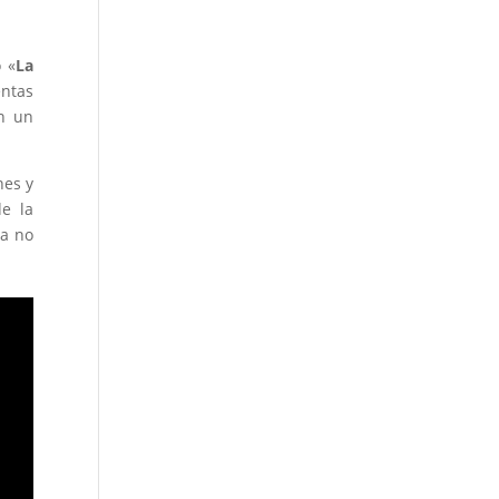
 «
La
entas
on un
nes y
e la
ya no