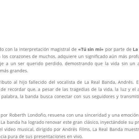
do con la interpretación magistral de
«Tú sin mí»
por parte de
La
en los corazones de muchos, adquiere un significado aún más pro
je a un ser querido perdido, demostrando que la vida sin un 
s más grandes.
ibuto al hijo fallecido del vocalista de La Real Banda, Andrés. 
e recordar que, a pesar de las tragedias de la vida, la luz y el
 palabra, la banda busca conectar con sus seguidores y transmit
da por Roberth Londoño, resuena con una sinceridad y una emoció
. La banda ha logrado renovar este gran clásico, inyectándole su p
 el video musical, dirigido por Andrés Films, La Real Banda muest
ncia pura de sus presentaciones en vivo.