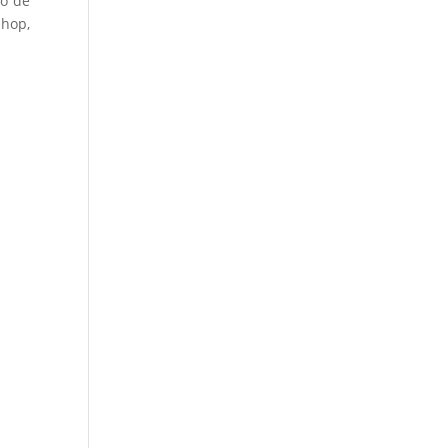
do de
hop,