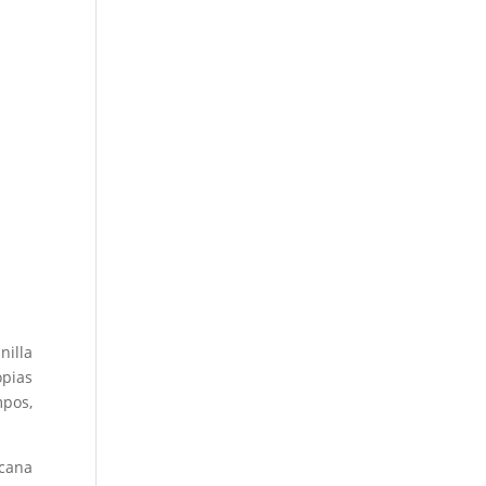
nilla
opias
pos,
icana