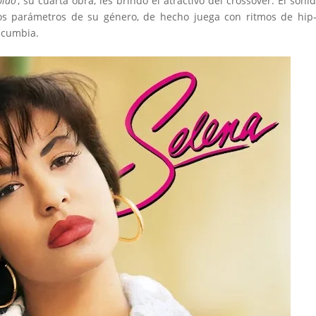
bido
’, su cuarta obra, les brindó el atractivo del crossover. El soni
s parámetros de su género, de hecho juega con ritmos de hip-
 cumbia.