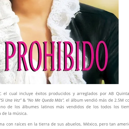
,
el cual incluye éxitos producidos y arreglados por AB Quinta
“Si Una Vez”
&
“No Me Queda Más”,
el álbum vendió más de 2.5M c
o de los álbumes latinos más vendidos de los todos los tiem
 de la música.
na con raíces en la tierra de sus abuelos, México, pero tan amer