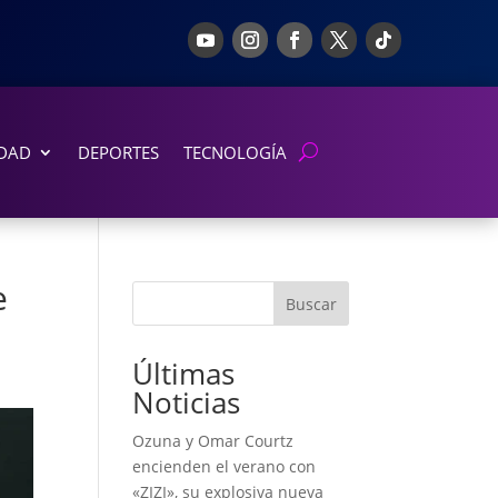
DAD
DEPORTES
TECNOLOGÍA
e
Buscar
Últimas
Noticias
Ozuna y Omar Courtz
encienden el verano con
«ZIZI», su explosiva nueva