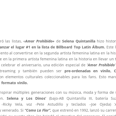
 las listas, «
Amor Prohibido»
de
Selena Quintanilla
hizo histor
nzar el lugar #1 en la lista de Billboard Top Latin Álbum.
Este 
nto al convertirse en la segunda artista femenina latina en la his
e en la primera artista femenina latina en la historia en llevar un
 celebrar el aniversario, una edición especial de
‘
Amor Prohibido
’
 streaming y también pueden ser
pre-ordenadas en vinilo, 
 elementos culturales coleccionables para los fans. Esto mar
n
formato vinilo.
inspirar múltiples generaciones con su música, moda y forma de 
ven.
Selena y
Los Dinos’
(bajo-AB Quintanilla III, batería Su
 -Ricky Vela, voz -Pete Astudillo y teclados –
Joe Ojeda)
‘
 venerado. Si
“Como La Flor”,
que estrenó en 1992, lanzó su carre