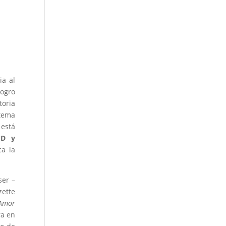
ia al
logro
toria
 tema
está
CD y
ca la
ser –
zette
Amor
ra en