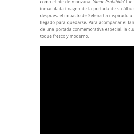
como el pie de manzana.
‘
Amor Prohibido’
fue 
inmaculada imagen de la portada de su álbum 
después, el impacto de Selena ha inspirado a 
llegado para quedarse. Para acompañar el lan
de una portada conmemorativa especial, la cual
toque fresco y moderno.