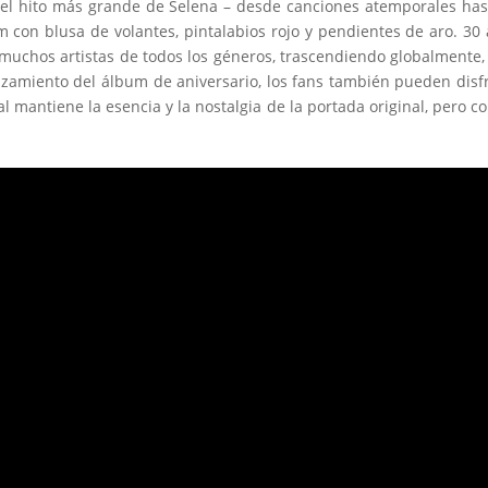
el hito más grande de Selena – desde canciones atemporales has
con blusa de volantes, pintalabios rojo y pendientes de aro. 30
muchos artistas de todos los géneros, trascendiendo globalmente,
zamiento del álbum de aniversario, los fans también pueden disf
 mantiene la esencia y la nostalgia de la portada original, pero c