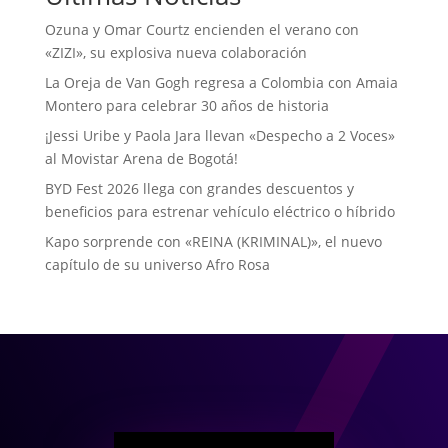
Ozuna y Omar Courtz encienden el verano con
«ZIZI», su explosiva nueva colaboración
La Oreja de Van Gogh regresa a Colombia con Amaia
Montero para celebrar 30 años de historia
¡Jessi Uribe y Paola Jara llevan «Despecho a 2 Voces»
al Movistar Arena de Bogotá!
BYD Fest 2026 llega con grandes descuentos y
beneficios para estrenar vehículo eléctrico o híbrido
Kapo sorprende con «REINA (KRIMINAL)», el nuevo
capítulo de su universo Afro Rosa