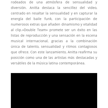
rodeados de una atmósfera de sensualidad y
diversión. Anitta destaca la sencillez del video,
centrado en resaltar la sensualidad y en capturar la
energía del baile funk, con la participación de
numerosos extras que añaden dinamismo y vitalidad
al clip.»Double Team» promete ser un éxito en las
listas de reproducción y una sensación en la escena
musical internacional, gracias a la combinación
única de talento, sensualidad y ritmos contagiosos
que ofrece. Con este lanzamiento, Anitta reafirma su
posición como una de las artistas más destacadas y
versátiles de la música latina contemporánea.