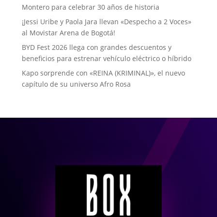
Montero para celebrar 30 años de historia
¡Jessi Uribe y Paola Jara llevan «Despecho a 2 Voces»
al Movistar Arena de Bogotá!
BYD Fest 2026 llega con grandes descuentos y
beneficios para estrenar vehículo eléctrico o híbrido
Kapo sorprende con «REINA (KRIMINAL)», el nuevo
capítulo de su universo Afro Rosa