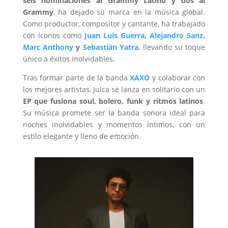
seis nominaciones al Grammy Latino y dos al
Grammy
, ha dejado su marca en la música global.
Como productor, compositor y cantante, ha trabajado
con íconos como
Juan Luis Guerra
,
Alejandro Sanz
,
Marc Anthony
y
Sebastián Yatra
, llevando su toque
único a éxitos inolvidables.
Tras formar parte de la banda
XAXO
y colaborar con
los mejores artistas, Julca se lanza en solitario con un
EP que fusiona soul, bolero, funk y ritmos latinos
.
Su música promete ser la banda sonora ideal para
noches inolvidables y momentos íntimos, con un
estilo elegante y lleno de emoción.