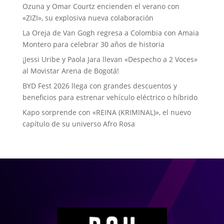
Ozuna y Omar Courtz encienden el verano con
«ZIZI», su explosiva nueva colaboración
La Oreja de Van Gogh regresa a Colombia con Amaia
Montero para celebrar 30 años de historia
¡Jessi Uribe y Paola Jara llevan «Despecho a 2 Voces»
al Movistar Arena de Bogotá!
BYD Fest 2026 llega con grandes descuentos y
beneficios para estrenar vehículo eléctrico o híbrido
Kapo sorprende con «REINA (KRIMINAL)», el nuevo
capítulo de su universo Afro Rosa