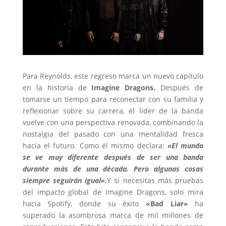
Para Reynolds, este regreso marca un nuevo capítulo
en la historia de
Imagine Dragons.
Después de
tomarse un tiempo para reconectar con su familia y
reflexionar sobre su carrera, el líder de la banda
vuelve con una perspectiva renovada, combinando la
nostalgia del pasado con una mentalidad fresca
hacia el futuro. Como él mismo declara:
«El mundo
se ve muy diferente después de ser una banda
durante más de una década. Pero algunas cosas
siempre seguirán igual».
Y si necesitas más pruebas
del impacto global de Imagine Dragons, solo mira
hacia Spotify, donde su éxito
«Bad Liar»
ha
superado la asombrosa marca de mil millones de