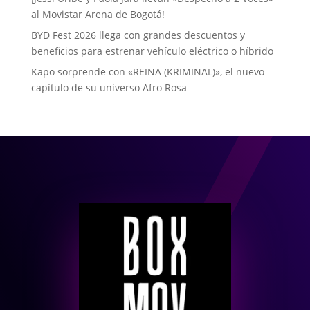
al Movistar Arena de Bogotá!
BYD Fest 2026 llega con grandes descuentos y
beneficios para estrenar vehículo eléctrico o híbrido
Kapo sorprende con «REINA (KRIMINAL)», el nuevo
capítulo de su universo Afro Rosa