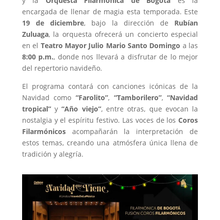
y la
Orquesta Filarmónica de Bogotá
es la
encargada de llenar de magia esta temporada. Este
19 de diciembre
, bajo la dirección de
Rubían
Zuluaga
, la orquesta ofrecerá un concierto especial
en el
Teatro Mayor Julio Mario Santo Domingo
a las
8:00 p.m.
, donde nos llevará a disfrutar de lo mejor
del repertorio navideño.
El programa contará con canciones icónicas de la
Navidad como
“Farolito”
,
“Tamborilero”
,
“Navidad
tropical”
y
“Año viejo”
, entre otras, que evocan la
nostalgia y el espíritu festivo. Las voces de los
Coros
Filarmónicos
acompañarán la interpretación de
estos temas, creando una atmósfera única llena de
tradición y alegría.