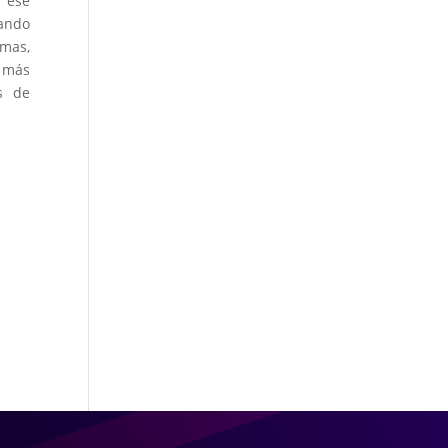
e ese
rando
mas,
o más
s de