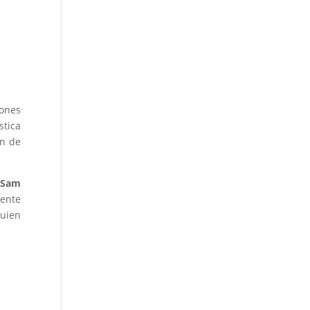
iones
stica
ón de
o
Sam
tente
quien