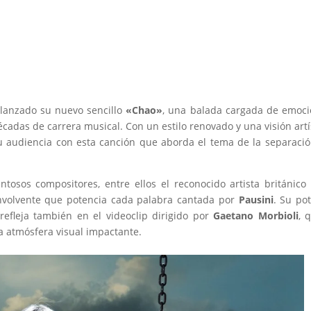
 lanzado su nuevo sencillo
«Chao»
, una balada cargada de emoc
adas de carrera musical. Con un estilo renovado y una visión artí
u audiencia con esta canción que aborda el tema de la separaci
entosos compositores, entre ellos el reconocido artista británic
nvolvente que potencia cada palabra cantada por
Pausini
. Su po
efleja también en el videoclip dirigido por
Gaetano Morbioli
, 
a atmósfera visual impactante.