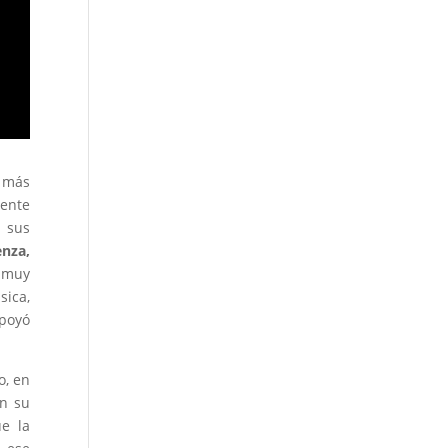
 más
tente
 sus
nza,
 muy
ica,
apoyó
o, en
on su
ue la