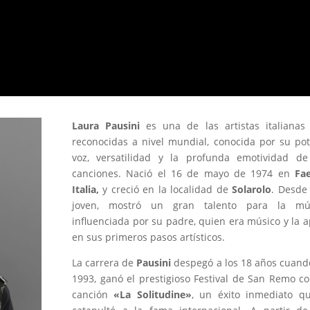
Laura Pausini
es una de las artistas italianas
reconocidas a nivel mundial, conocida por su po
voz, versatilidad y la profunda emotividad de
canciones. Nació el 16 de mayo de 1974 en
Fae
Italia,
y creció en la localidad de
Solarolo
. Desde
joven, mostró un gran talento para la mús
influenciada por su padre, quien era músico y la 
en sus primeros pasos artísticos.
La carrera de
Pausini
despegó a los 18 años cuand
1993, ganó el prestigioso Festival de San Remo c
canción
«La Solitudine»
, un éxito inmediato q