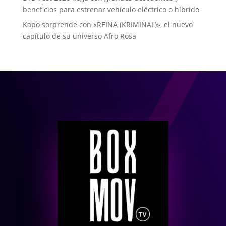
beneficios para estrenar vehículo eléctrico o híbrido
Kapo sorprende con «REINA (KRIMINAL)», el nuevo
capítulo de su universo Afro Rosa