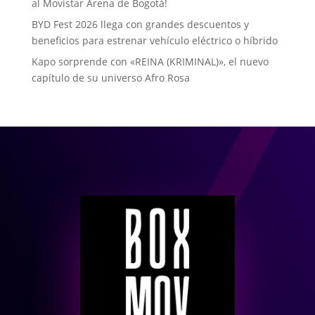
al Movistar Arena de Bogotá!
BYD Fest 2026 llega con grandes descuentos y
beneficios para estrenar vehículo eléctrico o híbrido
Kapo sorprende con «REINA (KRIMINAL)», el nuevo
capítulo de su universo Afro Rosa