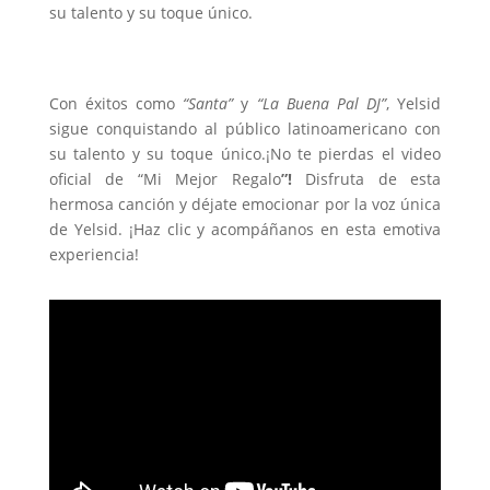
su talento y su toque único.
Con éxitos como
“Santa”
y
“La Buena Pal DJ”
, Yelsid
sigue conquistando al público latinoamericano con
su talento y su toque único.¡No te pierdas el video
oficial de “Mi Mejor Regalo
”!
Disfruta de esta
hermosa canción y déjate emocionar por la voz única
de Yelsid. ¡Haz clic y acompáñanos en esta emotiva
experiencia!