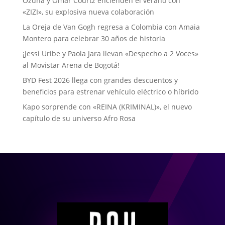
Ozuna y Omar Courtz encienden el verano con
«ZIZI», su explosiva nueva colaboración
La Oreja de Van Gogh regresa a Colombia con Amaia
Montero para celebrar 30 años de historia
¡Jessi Uribe y Paola Jara llevan «Despecho a 2 Voces»
al Movistar Arena de Bogotá!
BYD Fest 2026 llega con grandes descuentos y
beneficios para estrenar vehículo eléctrico o híbrido
Kapo sorprende con «REINA (KRIMINAL)», el nuevo
capítulo de su universo Afro Rosa