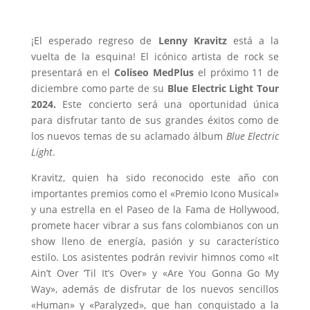
¡El esperado regreso de
Lenny Kravitz
está a la
vuelta de la esquina! El icónico artista de rock se
presentará en el
Coliseo MedPlus
el próximo 11 de
diciembre como parte de su
Blue Electric Light Tour
2024.
Este concierto será una oportunidad única
para disfrutar tanto de sus grandes éxitos como de
los nuevos temas de su aclamado álbum
Blue Electric
Light
.
Kravitz, quien ha sido reconocido este año con
importantes premios como el «Premio Icono Musical»
y una estrella en el Paseo de la Fama de Hollywood,
promete hacer vibrar a sus fans colombianos con un
show lleno de energía, pasión y su característico
estilo. Los asistentes podrán revivir himnos como «It
Ain’t Over ‘Til It’s Over» y «Are You Gonna Go My
Way», además de disfrutar de los nuevos sencillos
«Human» y «Paralyzed», que han conquistado a la