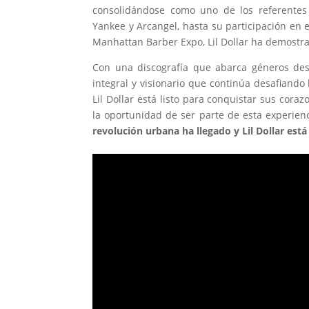
consolidándose como uno de los referentes
Yankee y Arcangel, hasta su participación en e
Manhattan Barber Expo, Lil Dollar ha demostra
Con una discografía que abarca géneros des
integral y visionario que continúa desafiando
Lil Dollar está listo para conquistar sus cora
la oportunidad de ser parte de esta experienci
revolución urbana ha llegado y Lil Dollar está