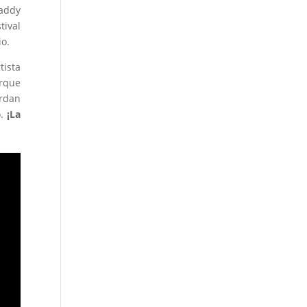
addy
tival
io.
tista
orque
erdan
o.
¡La