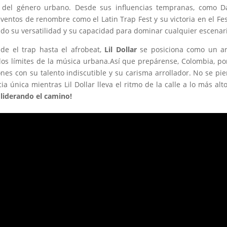
 del género urbano. Desde sus influencias tempranas, como D
ventos de renombre como el Latin Trap Fest y su victoria en el Fes
do su versatilidad y su capacidad para dominar cualquier escenar
de el trap hasta el afrobeat,
Lil Dollar
se posiciona como un ar
 los límites de la música urbana.Así que prepárense, Colombia, p
zones con su talento indiscutible y su carisma arrollador. No se pi
a única mientras Lil Dollar lleva el ritmo de la calle a lo más alt
 liderando el camino!