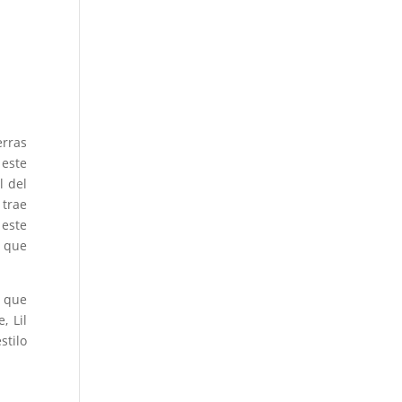
erras
 este
l del
 trae
 este
a que
s que
, Lil
tilo