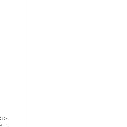
bra»,
ales,