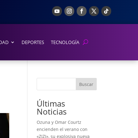
DAD
DEPORTES
TECNOLOGÍA
Buscar
Últimas
Noticias
Ozuna y Omar Courtz
encienden el verano con
«ZIZI», su explosiva nueva