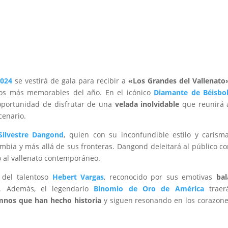
2024
se vestirá de gala para recibir a
«Los Grandes del Vallenato
tos más memorables del año. En el icónico
Diamante de Béisbo
oportunidad de disfrutar de una
velada inolvidable
que reunirá 
cenario.
Silvestre Dangond
, quien con su inconfundible estilo y carism
mbia y más allá de sus fronteras. Dangond deleitará al público c
 al vallenato contemporáneo.
 del talentoso
Hebert Vargas
, reconocido por sus emotivas
bal
 Además, el legendario
Binomio de Oro de América
traer
mnos que han hecho historia
y siguen resonando en los corazon