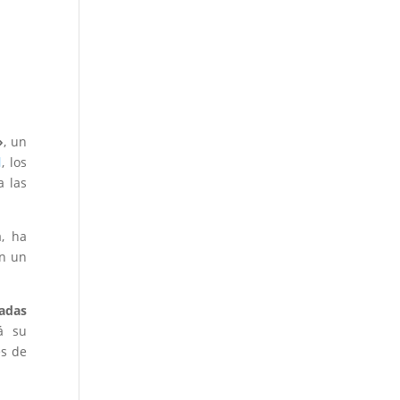
»
, un
l
, los
a las
a, ha
on un
adas
á su
es de