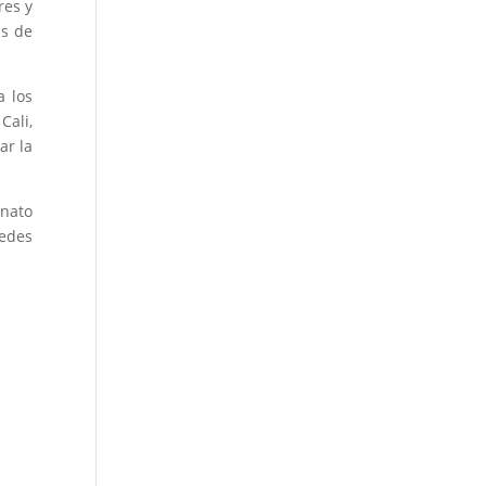
res y
as de
 los
 Cali,
ar la
enato
uedes