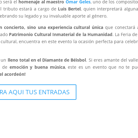
o será el
homenaje al maestro
Omar Geles
, uno de los composito
l tributo estará a cargo de
Luis Bertel
, quien interpretará algun
elebrando su legado y su invaluable aporte al género.
 concierto, sino una experiencia cultural única
que conectará a
arado
Patrimonio Cultural Inmaterial de la Humanidad
. La Feria de
cultural, encuentra en este evento la ocasión perfecta para celebr
a un
lleno total en el Diamante de Béisbol
. Si eres amante del vall
na de
emoción y buena música
, este es un evento que no te p
del acordeón!
A AQUI TUS ENTRADAS