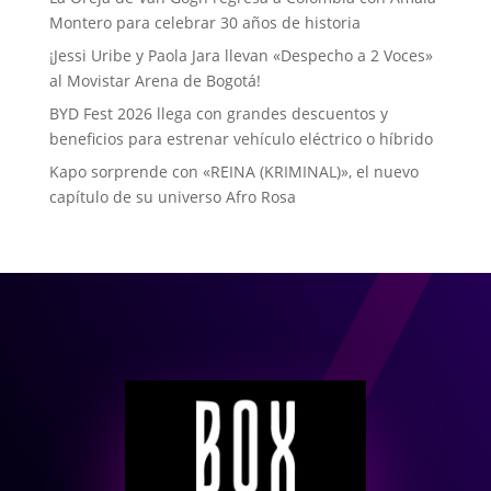
Montero para celebrar 30 años de historia
¡Jessi Uribe y Paola Jara llevan «Despecho a 2 Voces»
al Movistar Arena de Bogotá!
BYD Fest 2026 llega con grandes descuentos y
beneficios para estrenar vehículo eléctrico o híbrido
Kapo sorprende con «REINA (KRIMINAL)», el nuevo
capítulo de su universo Afro Rosa