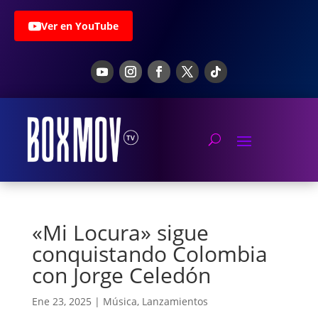
Ver en YouTube
«Mi Locura» sigue
conquistando Colombia
con Jorge Celedón
Ene 23, 2025
|
Música
,
Lanzamientos