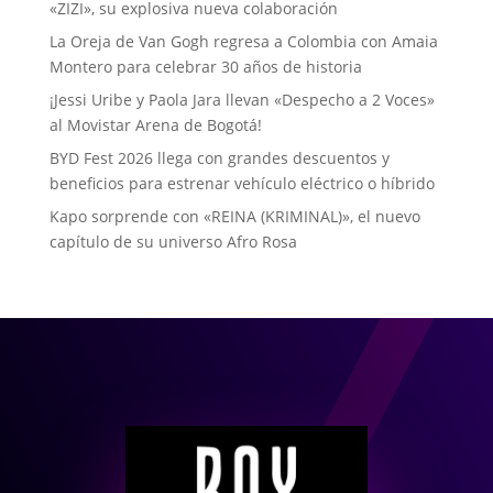
«ZIZI», su explosiva nueva colaboración
La Oreja de Van Gogh regresa a Colombia con Amaia
Montero para celebrar 30 años de historia
¡Jessi Uribe y Paola Jara llevan «Despecho a 2 Voces»
al Movistar Arena de Bogotá!
BYD Fest 2026 llega con grandes descuentos y
beneficios para estrenar vehículo eléctrico o híbrido
Kapo sorprende con «REINA (KRIMINAL)», el nuevo
capítulo de su universo Afro Rosa