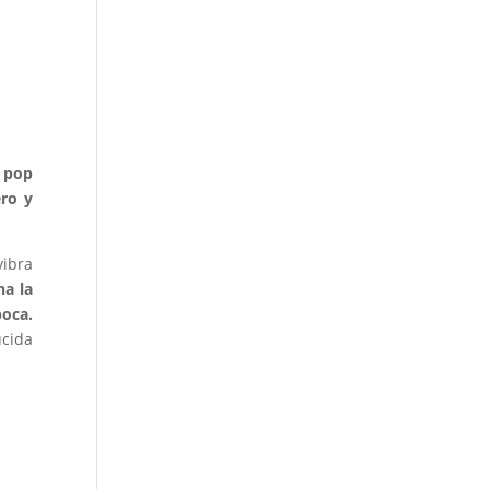
 pop
ro y
vibra
na la
poca.
ucida