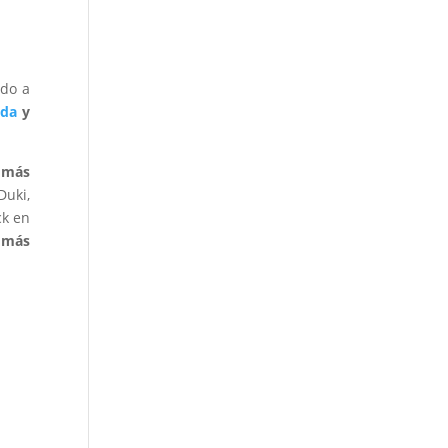
ido a
da
y
s más
Duki,
ck en
 más