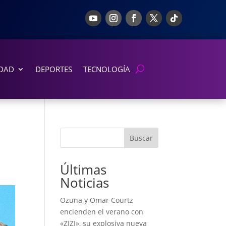
DAD
DEPORTES
TECNOLOGÍA
Buscar
Últimas
Noticias
Ozuna y Omar Courtz
encienden el verano con
«ZIZI», su explosiva nueva