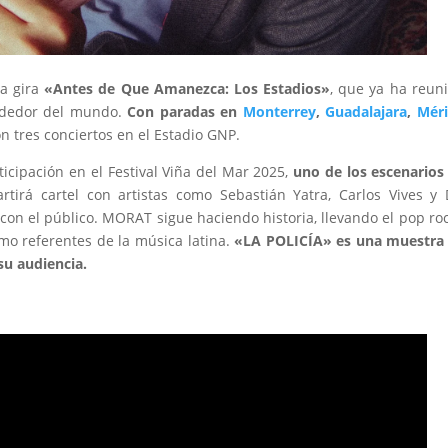
la gira
«Antes de Que Amanezca: Los Estadios»
, que ya ha reun
rededor del mundo.
Con paradas en
Monterrey
,
Guadalajara
,
Méri
n tres conciertos en el Estadio GNP.
icipación en el Festival Viña del Mar 2025,
uno de los escenario
rá cartel con artistas como Sebastián Yatra, Carlos Vives y 
con el público. MORAT sigue haciendo historia, llevando el pop ro
o referentes de la música latina.
«LA POLICÍA» es una muestra
su audiencia.