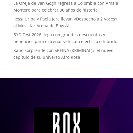
La Oreja de Van Gogh regresa a Colombia con Amaia
Montero para celebrar 30 años de historia
¡Jessi Uribe y Paola Jara llevan «Despecho a 2 Voces»
al Movistar Arena de Bogotá!
BYD Fest 2026 llega con grandes descuentos y
beneficios para estrenar vehículo eléctrico o híbrido
Kapo sorprende con «REINA (KRIMINAL)», el nuevo
capítulo de su universo Afro Rosa