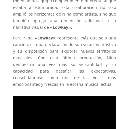
rodeó de un equipo completamente diferente al que
estaba acostumbrada. Esta colaboración no solo
amplió los horizontes de Nina como artista, sino que
también agregó una dimensión adicional a la
narrativa visual de
«LowKey».
Para Nina,
«LowKey»
representa más que solo una
canción; es una declaración de su evolución artística
y su disposición para explorar nuevos territorios
musicales. Con esta última producción, Nina
demuestra una vez más su versatilidad y su
capacidad para desafiar las expectativas,
consolidándose como una de las voces más
emocionantes y frescas en la escena musical actual.